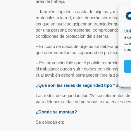
área de trabajo.
–
También impiden la caída de objetos y materiales
materiales a la red, estos deberán ser retirados 
los que se pudiese golpear un trabajador que suf
por una persona competente, comprobando que no
Uti
condiciones de protección del sistema.
exp
ace
–
En caso de caída de objetos se deberá proceder 
des
que comprometan su capacidad de protección.
–
Es imprescindible que el posible recorrido de ca
el trabajador pueda sufrir golpes con dichos obstá
cual también deberá permanecer libre la zona por
¿Qué son las redes de seguridad tipo “S” y po
Las redes de seguridad tipo “S” son elementos de
para detener caídas de personas o materiales des
¿Dónde se montan?
Se colocan en: