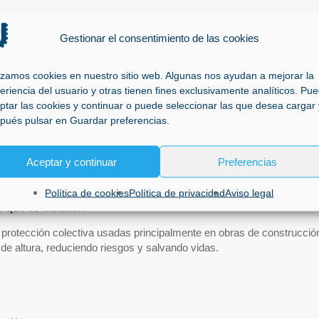
 desde el plano de trabajo a niveles inferiores. En el caso de caída 
Gestionar el consentimiento de las cookies
de forma inmediata para mantener la red despejada de obstáculos con
re una caída. Así mismo, se deberá proceder al revisado de la misma
 se han producido desperfectos que provoquen una pérdida de las
lizamos cookies en nuestro sitio web. Algunas nos ayudan a mejorar la
eriencia del usuario y otras tienen fines exclusivamente analíticos. Pu
ptar las cookies y continuar o puede seleccionar las que desea cargar 
a la revisión de la red para comprobar que no ha sufrido desperfect
pués pulsar en Guardar preferencias.
ída se encuentre libre de obstáculos para evitar que, en caso de caíd
Aceptar y continuar
Preferencias
culos. En caso de caída, la red sufrirá una deformación, motivo por e
 debajo de red que pueda ser invadida por dicha deformación.
Política de cookies
Política de privacidad
Aviso legal
r qué se instalan?
 protección colectiva usadas principalmente en obras de construcció
de altura, reduciendo riesgos y salvando vidas.