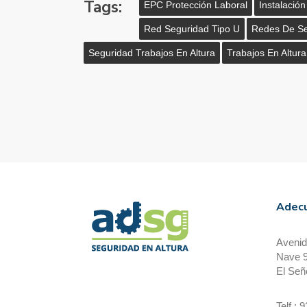
Tags:
EPC Protección Laboral
Instalació
Red Seguridad Tipo U
Redes De Se
Seguridad Trabajos En Altura
Trabajos En Altura
Adecu
Avenid
Nave 
El Señ
Telf.: 