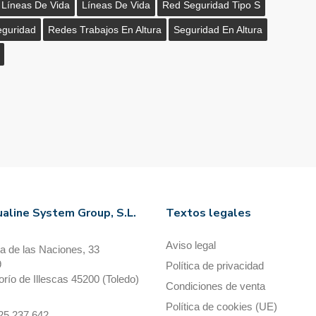
n Líneas De Vida
Líneas De Vida
Red Seguridad Tipo S
guridad
Redes Trabajos En Altura
Seguridad En Altura
aline System Group, S.L.
Textos legales
Aviso legal
a de las Naciones, 33
9
Política de privacidad
orío de Illescas 45200 (Toledo)
Condiciones de venta
Política de cookies (UE)
925 237 642