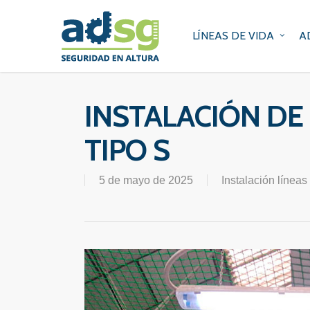
Skip
to
LÍNEAS DE VIDA
A
main
content
INSTALACIÓN DE
TIPO S
5 de mayo de 2025
Instalación líneas