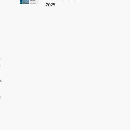
2025
e
,
es
n