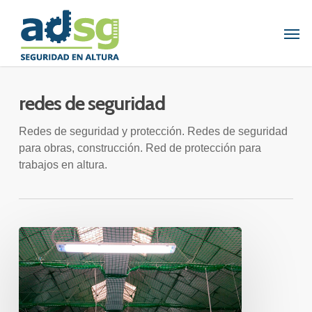
Skip
to
Men
main
content
redes de seguridad
Redes de seguridad y protección. Redes de seguridad
para obras, construcción. Red de protección para
trabajos en altura.
INSTALACIÓN
DE
REDES
DE
SEGURIDAD
TIPO