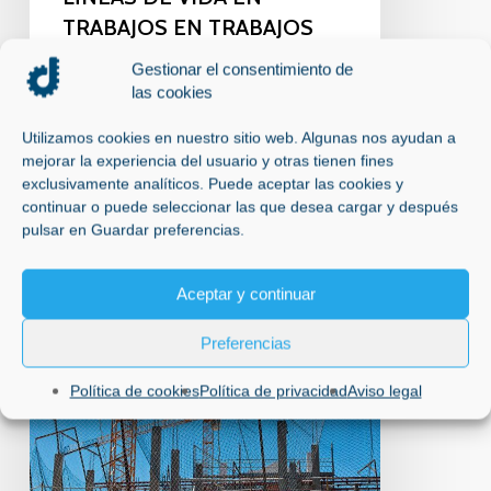
TRABAJOS EN TRABAJOS
EN ALTURA
Gestionar el consentimiento de
las cookies
ADSG Líneas de vida en Madrid.
Líneas de Vida en Trabajos en Altura:
Utilizamos cookies en nuestro sitio web. Algunas nos ayudan a
Seguridad en…
mejorar la experiencia del usuario y otras tienen fines
exclusivamente analíticos. Puede aceptar las cookies y
27 de febrero de 2025
continuar o puede seleccionar las que desea cargar y después
pulsar en Guardar preferencias.
INSTALACIÓN
Aceptar y continuar
DE
REDES
Preferencias
DE
SEGURIDAD
Política de cookies
Política de privacidad
Aviso legal
TIPO
U
PARA
INDUSTRIA