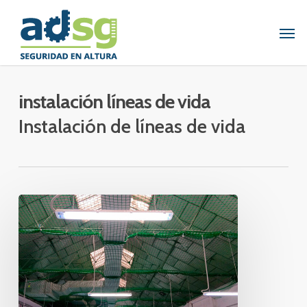
Skip
to
Men
main
content
instalación líneas de vida
Instalación de líneas de vida
INSTALACIÓN
DE
REDES
DE
SEGURIDAD
TIPO
S