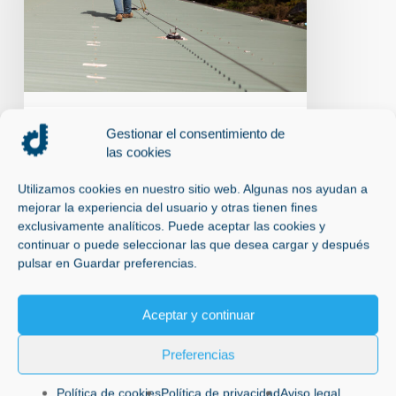
EN
TRABAJOS
EN
ALTURA
Gestionar el consentimiento de
Instalación líneas de vida en Madrid
las cookies
LÍNEAS DE VIDA EN
Utilizamos cookies en nuestro sitio web. Algunas nos ayudan a
TRABAJOS EN TRABAJOS
mejorar la experiencia del usuario y otras tienen fines
EN ALTURA
exclusivamente analíticos. Puede aceptar las cookies y
continuar o puede seleccionar las que desea cargar y después
ADSG Líneas de vida en Madrid.
pulsar en Guardar preferencias.
Líneas de Vida en Trabajos en Altura:
Seguridad en…
Aceptar y continuar
27 de febrero de 2025
Preferencias
Política de cookies
Política de privacidad
Aviso legal