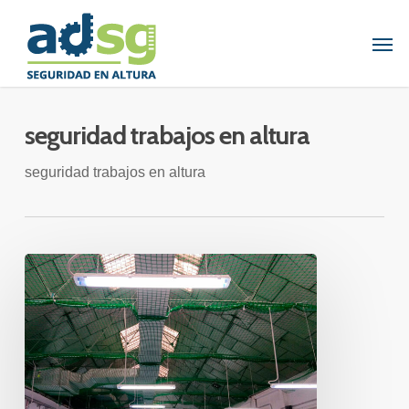
Skip
to
Men
main
content
seguridad trabajos en altura
seguridad trabajos en altura
INSTALACIÓN
DE
REDES
DE
SEGURIDAD
TIPO
S