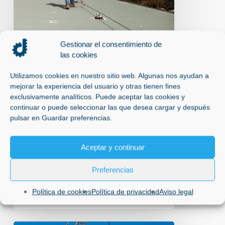
TRABAJOS
EN
ALTURA
Gestionar el consentimiento de
las cookies
Instalación líneas de vida en Madrid
Utilizamos cookies en nuestro sitio web. Algunas nos ayudan a
mejorar la experiencia del usuario y otras tienen fines
LÍNEAS DE VIDA EN
exclusivamente analíticos. Puede aceptar las cookies y
continuar o puede seleccionar las que desea cargar y después
TRABAJOS EN TRABAJOS
pulsar en Guardar preferencias.
EN ALTURA
ADSG Líneas de vida en Madrid.
Aceptar y continuar
Líneas de Vida en Trabajos en Altura:
Seguridad en…
Preferencias
27 de febrero de 2025
Política de cookies
Política de privacidad
Aviso legal