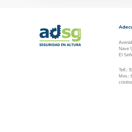
Adecu
Avenid
Nave 
El Señ
Telf.: 
Mov.: 
cristi