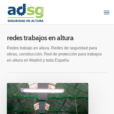
Skip
to
Men
main
content
redes trabajos en altura
Redes trabajo en altura. Redes de seguridad para
obras, construcción. Red de protección para trabajos
en altura en Madrid y toda España.
INSTALACIÓN
DE
REDES
DE
SEGURIDAD
TIPO