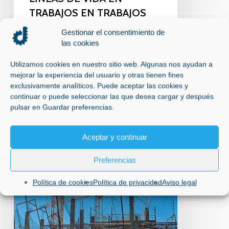
TRABAJOS EN TRABAJOS
EN ALTURA
Gestionar el consentimiento de
las cookies
ADSG Líneas de vida en Madrid.
Líneas de Vida en Trabajos en Altura:
Utilizamos cookies en nuestro sitio web. Algunas nos ayudan a
Seguridad en…
mejorar la experiencia del usuario y otras tienen fines
exclusivamente analíticos. Puede aceptar las cookies y
27 de febrero de 2025
continuar o puede seleccionar las que desea cargar y después
pulsar en Guardar preferencias.
INSTALACIÓN
Aceptar y continuar
DE
REDES
Preferencias
DE
SEGURIDAD
Política de cookies
Política de privacidad
Aviso legal
TIPO
U
PARA
INDUSTRIA