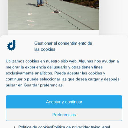
EN
TRABAJOS
EN
ALTURA
Gestionar el consentimiento de
Instalación líneas de vida en Madrid
las cookies
LÍNEAS DE VIDA EN
Utilizamos cookies en nuestro sitio web. Algunas nos ayudan a
TRABAJOS EN TRABAJOS
mejorar la experiencia del usuario y otras tienen fines
EN ALTURA
exclusivamente analíticos. Puede aceptar las cookies y
continuar o puede seleccionar las que desea cargar y después
ADSG Líneas de vida en Madrid.
pulsar en Guardar preferencias.
Líneas de Vida en Trabajos en Altura:
Seguridad en…
Aceptar y continuar
27 de febrero de 2025
Preferencias
Política de cookies
Política de privacidad
Aviso legal