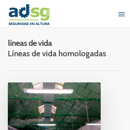
Skip
to
Men
main
content
líneas de vida
Líneas de vida homologadas
INSTALACIÓN
DE
REDES
DE
SEGURIDAD
TIPO
S