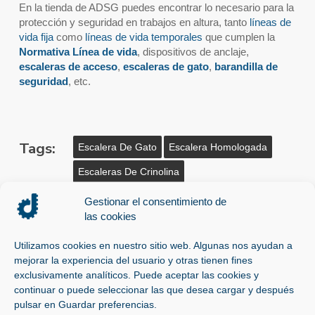
En la tienda de ADSG puedes encontrar lo necesario para la
protección y seguridad en trabajos en altura, tanto
líneas de
vida fija
como
líneas de vida temporales
que cumplen la
Normativa Línea de vida
, dispositivos de anclaje,
escaleras de acceso
,
escaleras de gato
,
barandilla de
seguridad
, etc.
Tags:
Escalera De Gato
Escalera Homologada
Escaleras De Crinolina
Escaleras De Seguridad
Instalación Líneas De Vida
Gestionar el consentimiento de
las cookies
Líneas De Vida
Líneas De Vida Homologadas
Utilizamos cookies en nuestro sitio web. Algunas nos ayudan a
Líneas De Vida Madrid
Líneas De Vida Temporales
mejorar la experiencia del usuario y otras tienen fines
Revisiones Líneas De Vida
Seguridad Trabajos En Altura
exclusivamente analíticos. Puede aceptar las cookies y
continuar o puede seleccionar las que desea cargar y después
Trabajos En Altura
pulsar en Guardar preferencias.