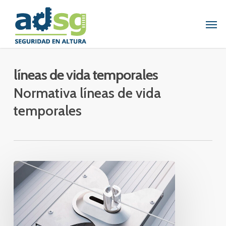
Skip
to
Men
main
content
líneas de vida temporales
Normativa líneas de vida
temporales
LÍNEAS
DE
VIDA
TEMPORALES
Y
FIJAS