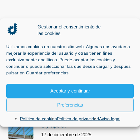
Gestionar el consentimiento de
las cookies
ENTRADAS RECIENTES
Utilizamos cookies en nuestro sitio web. Algunas nos ayudan a
mejorar la experiencia del usuario y otras tienen fines
ADSG les desea Felices Fiestas
exclusivamente analíticos. Puede aceptar las cookies y
17 de diciembre de 2025
continuar o puede seleccionar las que desea cargar y después
pulsar en Guardar preferencias.
Revisar redes de seguridad tipo S
Aceptar y continuar
17 de diciembre de 2025
Preferencias
Política de cookies
Política de privacidad
Aviso legal
¿Que son las redes de seguridad Tipo
U y Tipo S?
17 de diciembre de 2025