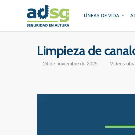
Skip
to
LÍNEAS DE VIDA
A
main
content
Limpieza de canal
24 de noviembre de 2025
Videos ob
Reproductor
de
vídeo