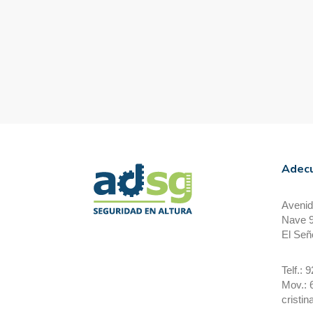
Adecu
Avenid
Nave 
El Señ
Telf.: 
Mov.: 
cristi