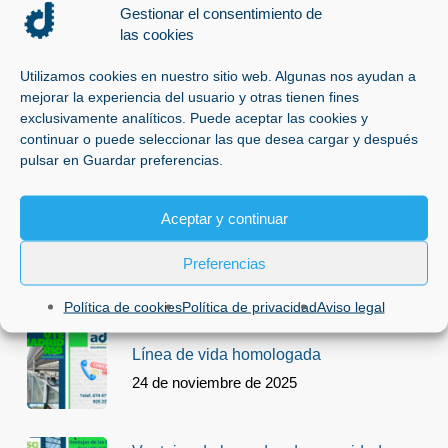
Gestionar el consentimiento de
ADSG les desea Felices Fiestas
las cookies
17 de diciembre de 2025
Utilizamos cookies en nuestro sitio web. Algunas nos ayudan a
mejorar la experiencia del usuario y otras tienen fines
exclusivamente analíticos. Puede aceptar las cookies y
Revisar redes de seguridad tipo S
continuar o puede seleccionar las que desea cargar y después
pulsar en Guardar preferencias.
17 de diciembre de 2025
Aceptar y continuar
¿Que son las redes de seguridad Tipo
U y Tipo S?
Preferencias
17 de diciembre de 2025
Política de cookies
Política de privacidad
Aviso legal
Línea de vida homologada
24 de noviembre de 2025