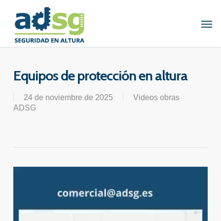
Skip
to
Men
main
content
Equipos de protección en altura
24 de noviembre de 2025
Videos obras
ADSG
Reproductor
de
vídeo