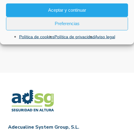
24 de noviembre de 2025
Aceptar y continuar
Preferencias
Ventajas de las redes de seguridad
tipo U
Política de cookies
Política de privacidad
Aviso legal
24 de noviembre de 2025
Adecualine System Group, S.L.