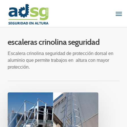
Skip
to
Men
main
content
escaleras crinolina seguridad
Escalera crinolina seguridad de protección dorsal en
aluminio que permite trabajos en altura con mayor
protección.
ESCALERAS
DE
CRINOLINA
PARA
TRABAJOS
EN