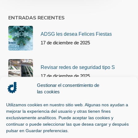
ENTRADAS RECIENTES
ADSG les desea Felices Fiestas
17 de diciembre de 2025
Revisar redes de seguridad tipo S
17 de diciembre de 2025
Gestionar el consentimiento de
las cookies
¿Que son las redes de seguridad Tipo
U y Tipo S?
Utilizamos cookies en nuestro sitio web. Algunas nos ayudan a
mejorar la experiencia del usuario y otras tienen fines
17 de diciembre de 2025
exclusivamente analíticos. Puede aceptar las cookies y
continuar o puede seleccionar las que desea cargar y después
pulsar en Guardar preferencias.
Línea de vida homologada